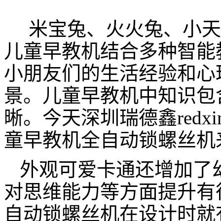
米宝兔、火火兔、小天
儿童早教机结合多种智能
小朋友们的生活经验和心
景。儿童早教机中知识包
晰。今天深圳瑞德鑫
re
童早教机全自动锁螺丝机
外观可爱卡通还增加了
对思维能力等方面提升有
自动锁螺丝机在设计时就