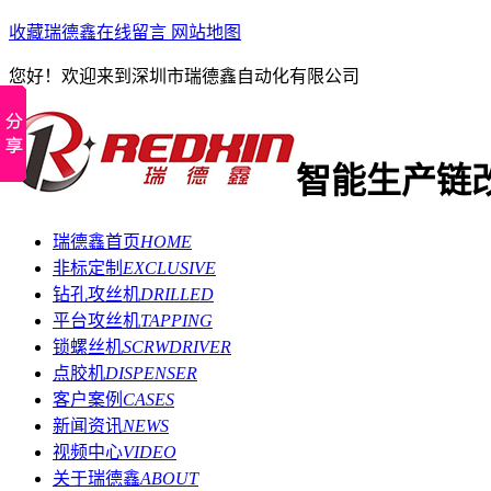
收藏瑞德鑫
在线留言
网站地图
您好！欢迎来到深圳市瑞德鑫自动化有限公司
智能生产链
瑞德鑫首页
HOME
非标定制
EXCLUSIVE
钻孔攻丝机
DRILLED
平台攻丝机
TAPPING
锁螺丝机
SCRWDRIVER
点胶机
DISPENSER
客户案例
CASES
新闻资讯
NEWS
视频中心
VIDEO
关于瑞德鑫
ABOUT