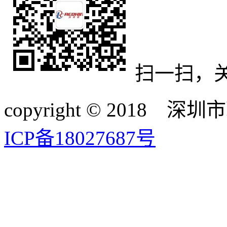
扫一扫，
copyright © 20
ICP备18027687号