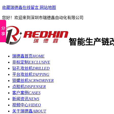
收藏瑞德鑫
在线留言
网站地图
您好！欢迎来到深圳市瑞德鑫自动化有限公司
智能生产链
瑞德鑫首页
HOME
非标定制
EXCLUSIVE
钻孔攻丝机
DRILLED
平台攻丝机
TAPPING
锁螺丝机
SCRWDRIVER
点胶机
DISPENSER
客户案例
CASES
新闻资讯
NEWS
视频中心
VIDEO
关于瑞德鑫
ABOUT