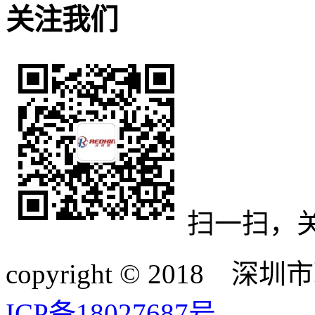
关注我们
扫一扫，
copyright © 20
ICP备18027687号