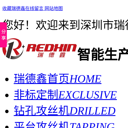
收藏瑞德鑫
在线留言
网站地图
您好！欢迎来到深圳市瑞
智能生
瑞德鑫首页
HOME
非标定制
EXCLUSIVE
钻孔攻丝机
DRILLED
平台攻丝机
TAPPING