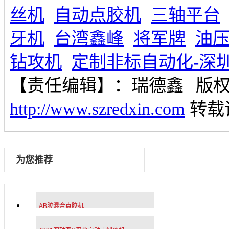
丝机
自动点胶机
三轴平台
牙机
台湾鑫峰
将军牌
油
钻攻机
定制非标自动化-深
【责任编辑】：
瑞德鑫
版
http://www.szredxin.com
转载
为您推荐
AB胶混合点胶机