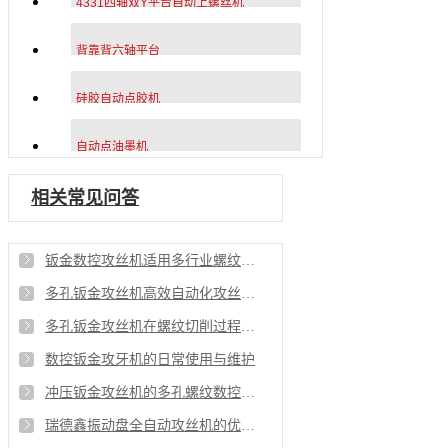
4331四轴双Y平台自动上螺丝机
背靠背六轴平台
硅胶自动点胶机
自动点油墨机
相关常见问答
钣金数控攻丝机适用多行业螺纹切削加工的得力助手
多孔钣金攻丝机高效自动化攻丝设备选对了效率翻倍
多孔钣金攻丝机在螺纹切削过程中的核心优势
数控钣金攻牙机的日常使用与维护
冲压钣金攻丝机的多孔螺纹数控加工优势
瑞德鑫振动盘全自动攻丝机的优势有哪些