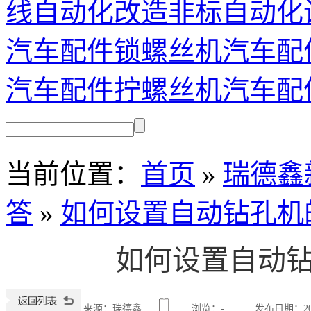
线自动化改造
非标自动化
汽车配件锁螺丝机
汽车配
汽车配件拧螺丝机
汽车配
当前位置
：
首页
»
瑞德鑫
答
»
如何设置自动钻孔机
如何设置自动
来源：瑞德鑫
浏览：
-
发布日期：2018