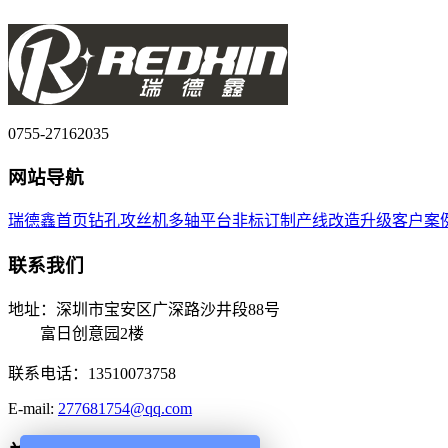
0755-27162035
网站导航
瑞德鑫首页
钻孔攻丝机
多轴平台
非标订制
产线改造升级
客户案
联系我们
地址：深圳市宝安区广深路沙井段88号
富日创意园2楼
联系电话：13510073758
E-mail:
277681754@qq.com