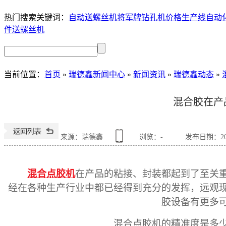
热门搜索关键词：
自动送螺丝机
将军牌钻孔机价格
生产线自动
件送螺丝机
当前位置
：
首页
»
瑞德鑫新闻中心
»
新闻资讯
»
瑞德鑫动态
»
混合胶在产
来源：瑞德鑫
浏览：
-
发布日期：2018
混合点胶机
在产品的粘接、封装都起到了至关
经在各种生产行业中都已经得到充分的发挥，远观
胶设备有更多
混合点胶机的精准度是多