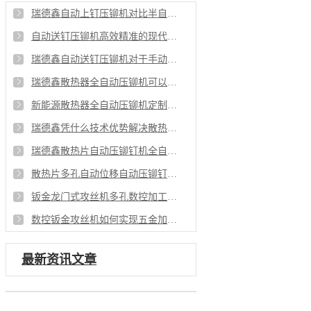
瑞德鑫自动上钉压铆机对比半自动压铆有哪些操作上优势
自动送钉压铆机高效精准的现代制造铆接解决方案
瑞德鑫自动送钉压铆机对于手动压铆有什么优势
瑞德鑫散热器全自动压铆机可以满足哪些行业需求
新能源散热器全自动压铆机定制化铆接解决方案
瑞德鑫凭什么技术优势解决散热片铆接行业痛点
瑞德鑫散热片自动压铆钉机全自动化赋能量产
散热片多孔自动位移自动压铆钉机工艺重点
钣金龙门式攻丝机多孔数控加工的效率革新
数控钣金攻丝机如何实现五金加工更有优势
最新资讯文章