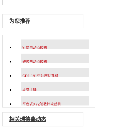
为您推荐
针筒自动点胶机
硅胶自动点胶机
GD1-191空油压钻孔机
攻牙主轴
平台式XYZ轴数控攻丝机
相关瑞德鑫动态