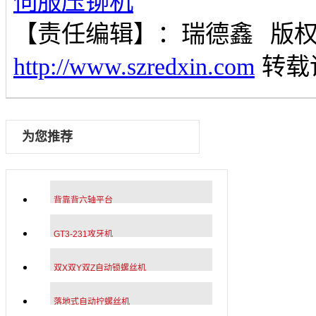
伺服压铆机
【责任编辑】：
瑞德鑫
版
http://www.szredxin.com
转载
为您推荐
背靠背六轴平台
GT3-231攻牙机
双X双Y双Z自动锁螺丝机
落地式自动拧螺丝机