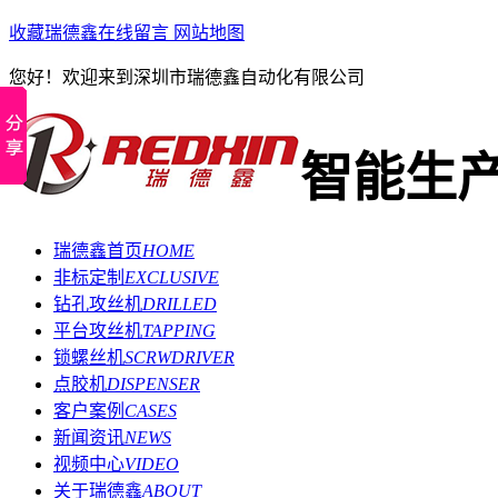
收藏瑞德鑫
在线留言
网站地图
您好！欢迎来到深圳市瑞德鑫自动化有限公司
智能生
瑞德鑫首页
HOME
非标定制
EXCLUSIVE
钻孔攻丝机
DRILLED
平台攻丝机
TAPPING
锁螺丝机
SCRWDRIVER
点胶机
DISPENSER
客户案例
CASES
新闻资讯
NEWS
视频中心
VIDEO
关于瑞德鑫
ABOUT