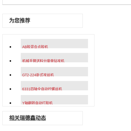
为您推荐
AB胶混合点胶机
机械手臂送料分度盘钻攻机
GT2-224卧式攻丝机
6331四轴全自动拧螺丝机
Y轴翻转自动打胶机
相关瑞德鑫动态