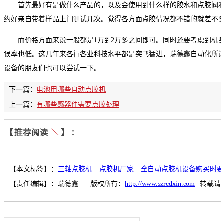
首先最好有是做什么产品的，以及会使用到什么样的胶水和点胶阀
约好亲自带着样品上门测试几次。觉得各方面点胶情况都不错的就差不
而价格方面来说一般都是
1
万到
2
万多之间即可。同时还要考虑到机
误率也低。这几年来各行各业科技水平都是突飞猛进，瑞德鑫自动化所
设备的朋友们也可以尝试一下。
下一篇：
电池用哪些自动点胶机
上一篇：
有哪些感器件需要点胶处理
【本文标签】：
三轴点胶机
点胶机厂家
全自动点胶机设备购买时
【责任编辑】：
瑞德鑫
版权所有：
http://www.szredxin.com
转载请