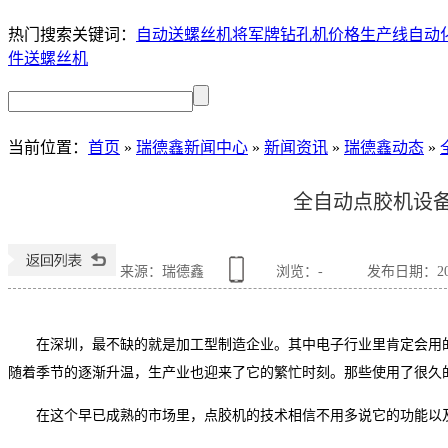
热门搜索关键词：
自动送螺丝机
将军牌钻孔机价格
生产线自动
件送螺丝机
当前位置
：
首页
»
瑞德鑫新闻中心
»
新闻资讯
»
瑞德鑫动态
»
全自动点胶机设
来源：瑞德鑫
浏览：
-
发布日期：2020
在深圳，最不缺的就是加工型制造企业。其中电子行业里肯定会用
随着季节的逐渐升温，生产业也迎来了它的繁忙时刻。那些使用了很久
在这个早已成熟的市场里，点胶机的技术相信不用多说它的功能以