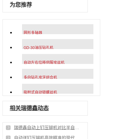
为您推荐
圆形多轴器
GD-30油压钻孔机
自动左右位移伺服攻丝机
多向钻孔攻牙组合机
吸附式自动锁螺丝机
相关瑞德鑫动态
瑞德鑫自动上钉压铆机对比半自动压铆有哪些操作上优势
自动送钉压铆机高效精准的现代制造铆接解决方案