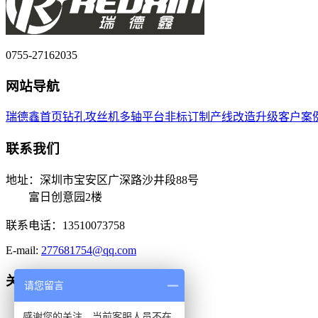
0755-27162035
网站导航
瑞德鑫首页
钻孔攻丝机
多轴平台
非标订制
产线改造升级
客户案
联系我们
地址：深圳市宝安区广深路沙井段88号
富日创意园2楼
联系电话：13510073758
E-mail:
277681754@qq.com
关注我们
请您留言
感谢您的关注，当前客服人员不在